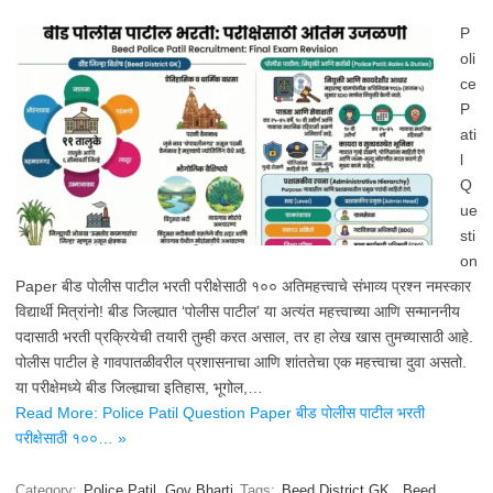
P
oli
ce
P
ati
l
Q
ue
sti
on
Paper बीड पोलीस पाटील भरती परीक्षेसाठी १०० अतिमहत्त्वाचे संभाव्य प्रश्न नमस्कार
विद्यार्थी मित्रांनो! बीड जिल्ह्यात ‘पोलीस पाटील’ या अत्यंत महत्त्वाच्या आणि सन्माननीय
पदासाठी भरती प्रक्रियेची तयारी तुम्ही करत असाल, तर हा लेख खास तुमच्यासाठी आहे.
पोलीस पाटील हे गावपातळीवरील प्रशासनाचा आणि शांततेचा एक महत्त्वाचा दुवा असतो.
या परीक्षेमध्ये बीड जिल्ह्याचा इतिहास, भूगोल,…
Read More: Police Patil Question Paper बीड पोलीस पाटील भरती
परीक्षेसाठी १००… »
Category:
Police Patil
Gov Bharti
Tags:
Beed District GK
,
Beed