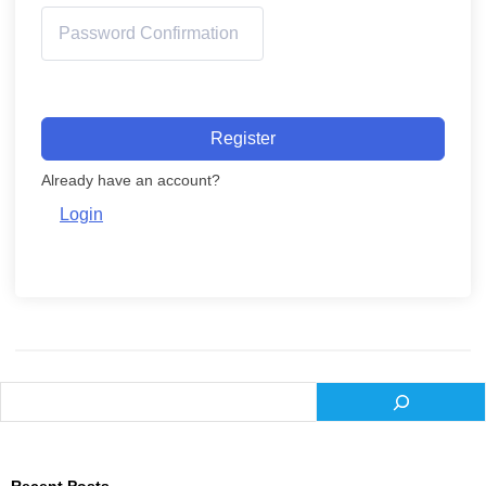
Register
Already have an account?
Login
Search
Recent Posts