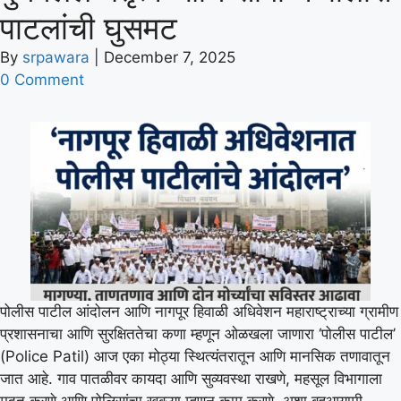
पाटलांची घुसमट
By
srpawara
|
December 7, 2025
0 Comment
पोलीस पाटील आंदोलन आणि नागपूर हिवाळी अधिवेशन महाराष्ट्राच्या ग्रामीण
प्रशासनाचा आणि सुरक्षिततेचा कणा म्हणून ओळखला जाणारा ‘पोलीस पाटील’
(Police Patil) आज एका मोठ्या स्थित्यंतरातून आणि मानसिक तणावातून
जात आहे. गाव पातळीवर कायदा आणि सुव्यवस्था राखणे, महसूल विभागाला
मदत करणे आणि पोलिसांचा खबऱ्या म्हणून काम करणे, अशा बहुआयामी