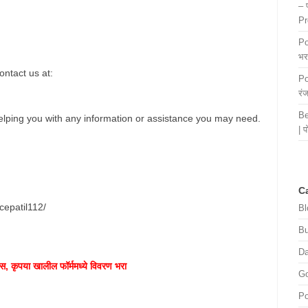
– 
Pr
Po
भरत
ontact us at:
Po
रं
Be
elping you with any information or assistance you may need.
| 
C
cepatil112/
Bl
B
Da
स, कृपया खालील फॉर्ममध्ये विवरण भरा
Go
Po