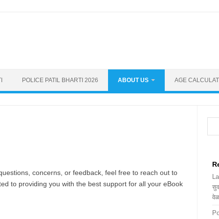
I
POLICE PATIL BHARTI 2026
ABOUT US
AGE CALCULA
Sea
R
questions, concerns, or feedback, feel free to reach out to
La
ted to providing you with the best support for all your eBook
सुव
वे
Po