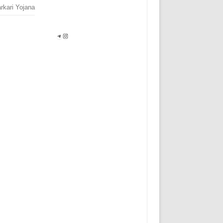
rkari Yojana
Telegram
Instagram