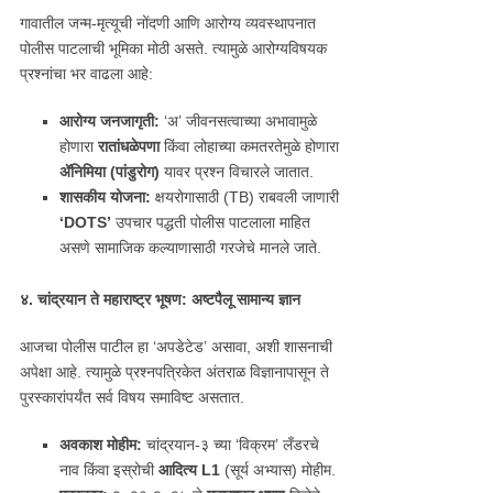
गावातील जन्म-मृत्यूची नोंदणी आणि आरोग्य व्यवस्थापनात
पोलीस पाटलाची भूमिका मोठी असते. त्यामुळे आरोग्यविषयक
प्रश्नांचा भर वाढला आहे:
आरोग्य जनजागृती:
‘अ’ जीवनसत्वाच्या अभावामुळे
होणारा
रातांधळेपणा
किंवा लोहाच्या कमतरतेमुळे होणारा
ॲनिमिया (पांडुरोग)
यावर प्रश्न विचारले जातात.
शासकीय योजना:
क्षयरोगासाठी (TB) राबवली जाणारी
‘DOTS’
उपचार पद्धती पोलीस पाटलाला माहित
असणे सामाजिक कल्याणासाठी गरजेचे मानले जाते.
४. चांद्रयान ते महाराष्ट्र भूषण: अष्टपैलू सामान्य ज्ञान
आजचा पोलीस पाटील हा ‘अपडेटेड’ असावा, अशी शासनाची
अपेक्षा आहे. त्यामुळे प्रश्नपत्रिकेत अंतराळ विज्ञानापासून ते
पुरस्कारांपर्यंत सर्व विषय समाविष्ट असतात.
अवकाश मोहीम:
चांद्रयान-३ च्या ‘विक्रम’ लँडरचे
नाव किंवा इस्रोची
आदित्य L1
(सूर्य अभ्यास) मोहीम.