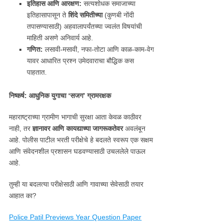
इतिहास आणि आरक्षण:
सत्यशोधक समाजाच्या
इतिहासापासून ते
शिंदे समितीच्या
(कुणबी नोंदी
तपासण्यासाठी) अहवालापर्यंतच्या ज्वलंत विषयांची
माहिती असणे अनिवार्य आहे.
गणित:
लसावी-मसावी, नफा-तोटा आणि काळ-काम-वेग
यावर आधारित प्रश्न उमेदवाराचा बौद्धिक कस
पाहतात.
निष्कर्ष: आधुनिक युगाचा ‘
सजग’
ग्रामरक्षक
महाराष्ट्राच्या ग्रामीण भागाची सुरक्षा आता केवळ काठीवर
नाही, तर
ज्ञानावर आणि कायद्याच्या जागरूकतेवर
अवलंबून
आहे. पोलीस पाटील भरती परीक्षेचे हे बदलते स्वरूप एक सक्षम
आणि संवेदनशील प्रशासन घडवण्यासाठी उचललेले पाऊल
आहे.
तुम्ही या बदलत्या परीक्षेसाठी आणि गावाच्या सेवेसाठी तयार
आहात का?
Police Patil Previews Year Question Paper