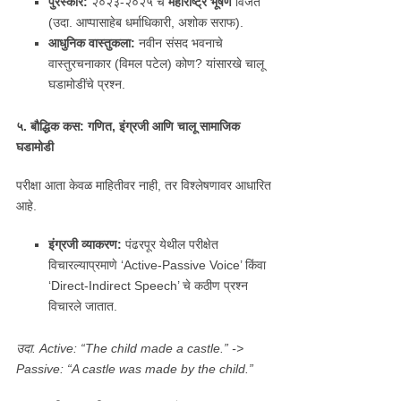
पुरस्कार:
२०२३-२०२५ चे
महाराष्ट्र भूषण
विजेते
(उदा. आप्पासाहेब धर्माधिकारी, अशोक सराफ).
आधुनिक वास्तुकला:
नवीन संसद भवनाचे
वास्तुरचनाकार (विमल पटेल) कोण? यांसारखे चालू
घडामोडींचे प्रश्न.
५. बौद्धिक कस: गणित,
इंग्रजी आणि चालू सामाजिक
घडामोडी
परीक्षा आता केवळ माहितीवर नाही, तर विश्लेषणावर आधारित
आहे.
इंग्रजी व्याकरण:
पंढरपूर येथील परीक्षेत
विचारल्याप्रमाणे ‘Active-Passive Voice’ किंवा
‘Direct-Indirect Speech’ चे कठीण प्रश्न
विचारले जातात.
उदा. Active: “The child made a castle.” ->
Passive: “A castle was made by the child.”