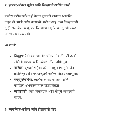
२. हायपर-लोकल भूगोल आणि जिल्ह्याची आर्थिक नाडी
पोलीस पाटील परीक्षा ही केवळ पुस्तकी ज्ञानावर आधारित
नसून ती “माती आणि नात्याची” परीक्षा आहे. ज्या जिल्ह्यासाठी
तुम्ही अर्ज केला आहे, त्या जिल्ह्याच्या भूगोलावर तुमची पकड
असणे आवश्यक आहे.
उदाहरणे:
सिंधुदुर्ग:
रेडी बंदराचा लोहखनिज निर्यातीसाठी उपयोग,
आंबोली धबधबा आणि कोकणातील जांभी मृदा.
नाशिक:
ब्रम्हगिरी (गोदावरी उगम), मांगी-तुंगी जैन
तीर्थक्षेत्र आणि महाराष्ट्राचे सर्वोच्च शिखर कळसुबाई.
चंद्रपूर/गोंदिया:
ताडोबा व्याघ्र प्रकल्प आणि
नागझिरा अभयारण्यातील जैवविविधता.
सावंतवाडी:
चिपि विमानतळ आणि गोपुरी आश्रमाचे
महत्त्व.
३. सामाजिक आरोग्य आणि विज्ञानाची जोड