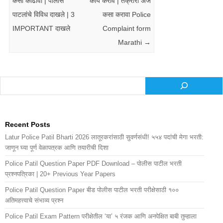
कसा काढावा | पोलीस
काय करावे | तक्रारी अर्ज
पाटलांचे विविध दाखले | 3
कसा करावा Police
IMPORTANT दाखले
Complaint form
Marathi
→
Recent Posts
Latur Police Patil Bharti 2026 लातूरकरांसाठी सुवर्णसंधी! ५५४ पदांची मेगा भरती:
जाणून घ्या पूर्ण वेळापत्रक आणि तयारीची दिशा
Police Patil Question Paper PDF Download – पोलीस पाटील भरती
प्रश्नपत्रिका | 20+ Previous Year Papers
Police Patil Question Paper बीड पोलीस पाटील भरती परीक्षेसाठी १००
अतिमहत्त्वाचे संभाव्य प्रश्न
Police Patil Exam Pattern परीक्षेतील ‘या’ ५ रंजक आणि अनपेक्षित बाबी तुम्हाला