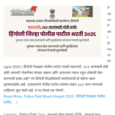
P
oli
ce
P
ati
l
B
ha
rti
Hi
ngoli 2026 | हिंगोली जिल्ह्यात पोलीस पाटील पदांची महाभरती: ३४३ जागांसाठी मोठी
संधी! सरकारी नोकरीच्या शोधात आहात आणि आपल्याच गावात राहून लोकांची सेवा
करण्याची इच्छा आहे? मग हिंगोली जिल्हाधिकारी कार्यालयाची ही घोषणा खास
तुमच्यासाठीच आहे. प्रशासनाने पोलीस पाटील पदांच्या तब्बल ३४३ जागा भरण्याची
प्रक्रिया सुरू केली आहे. हे पद केवळ एक नोकरी…
Read More: Police Patil Bharti Hingoli 2026 | हिंगोली जिल्ह्यात पोलीस
पाटील… »
Category:
Police Patil
Tags:
hingoli jilha bharti 2026
,
hingoli live
,