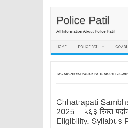
Skip
to
content
Police Patil
All Information About Police Patil
HOME
POLICE PATIL
GOV BH
TAG ARCHIVES:
POLICE PATIL BHARTI VACAN
Chhatrapati Sambhaj
2025 – ५६३ रिक्त पदा
Eligibility, Syllabus