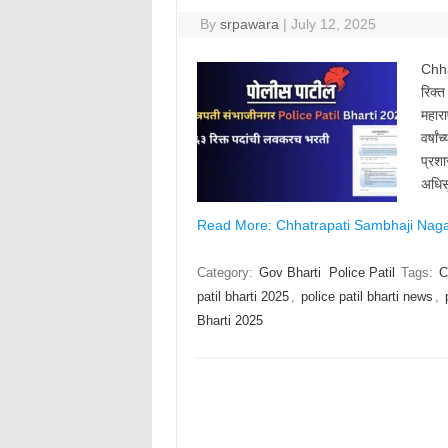
By
srpawara
|
July 12, 2025
Chha
रिक्
महारा
वर्षा
प्रश
अधिस
Read More: Chhatrapati Sambhaji Nagar 
Category:
Gov Bharti
Police Patil
Tags:
C
patil bharti 2025
,
police patil bharti news
,
Bharti 2025