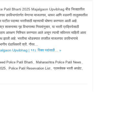
ce Patil Bharti 2025 Majalgaon Upvibhag बीड जिल्ह्यातील
गाव उपविभागांतर्गत येणाऱ्या माजलगाव, धारूर आणि वडवणी तालुक्यातील
 पाटील पदाच्या भरतीसाठी महत्त्वाची घोषणा करण्यात आली आहे.
ष्ट्र शासनाच्या गृह विभागाच्या नियमांनुसार, या भरती प्रक्रियेसाठी
िहाय आरक्षण निश्चित करण्यात आले असून त्याची सविस्तर माहिती आता
्ध झाली आहे. भरतीचा थोडक्यात तपशील माजलगाव उपविभागाचे
भागीय दंडाधिकारी श्री. गौरव…
algaon Upvibhag | १९८ रिक्त पदांसाठी… »
eed Police Patil Bharti
,
Maharashtra Police Patil News
,
 2025
,
Police Patil Reservation List
,
ग्रामसेवक भरती अपडेट
,