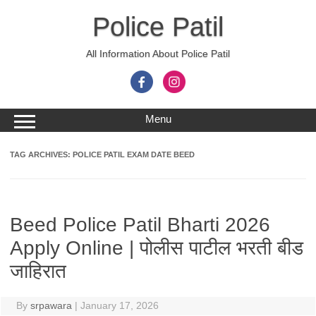
Skip
to
Police Patil
content
All Information About Police Patil
Menu
TAG ARCHIVES:
POLICE PATIL EXAM DATE BEED
Beed Police Patil Bharti 2026
Apply Online | पोलीस पाटील भरती बीड
जाहिरात
By
srpawara
|
January 17, 2026